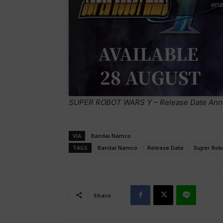
ena
SUPER ROBOT WARS Y – Release Date Anno
VIA
Bandai Namco
TAGS
Bandai Namco
Release Date
Super Rob
Share