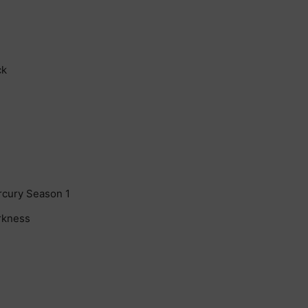
ck
rcury Season 1
rkness