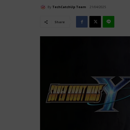
By
TechCatchUp Team
21/04/2025
Share