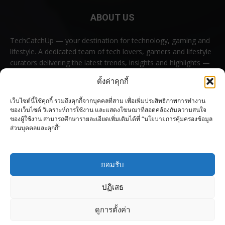
ABOUT US
TechCatchUp — your destination for technology, gaming and
lifestyle. A dedicated team of tech lovers, gamers and lifestyle
curators delivering the latest trends, insights and highlights —
all in one place.
ตั้งค่าคุกกี้
Contact us:
contact@techcatchup.net
เว็บไซต์นี้ใช้คุกกี้ รวมถึงคุกกี้จากบุคคลที่สาม เพื่อเพิ่มประสิทธิภาพการทำงาน
ของเว็บไซต์ วิเคราะห์การใช้งาน และแสดงโฆษณาที่สอดคล้องกับความสนใจ
ของผู้ใช้งาน สามารถศึกษารายละเอียดเพิ่มเติมได้ที่ “นโยบายการคุ้มครองข้อมูล
ส่วนบุคคลและคุกกี้”
FOLLOW US
ยอมรับ
ปฏิเสธ
ดูการตั้งค่า
© Copyright 2023–2026 TechCatchUp All rights reserved.