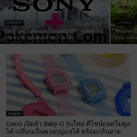
LIFESTYLE
LIFESTYLE
Sony และ Pokémon Company บริจาคเงินช่วยผู้
นักแสดง D
ประสบภัย แผ่นดินไหวคุมาโมโตะ
หอม แคมเ
Gadgets
Casio เปิดตัว Baby-G รุ่นใหม่ ดีไซน์ถอดโมดูล
ได้ เปลี่ยนเป็นพวงกุญแจได้ พร้อมกลิ่นอาย