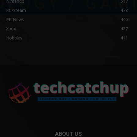
Nintendo
517
PC/Steam
478
PR News
440
Xbox
427
Hobbies
411
ABOUT US