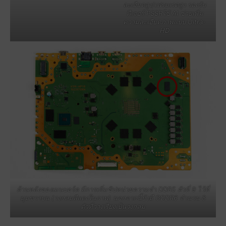
ละเอียดสูง/เฟรมเรตสูง รองรับ
ฟีเจอร์ PSSRใช้ AI ช่วยเพิ่ม
ความละเอียดภาพแบบ Ultra-
HD
ด้านหลังของเมนบอร์ด มีการเพิ่มชิปหน่วยความจำ DDR5 ตัวที่ 9 ไว้ที่
มุมขวาบน (วงกลมสีแดงในภาพ) นอกจากนี้ยังมี GDDR6 จำนวน 8
ตัวที่วางเรียงเป็นวงกลม