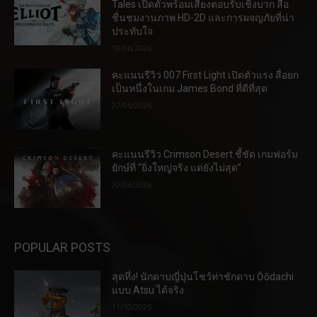
Tales เปิดตัวพร้อมเสียงตอบรับเชิงบวก สื่อ
ชื่นชมงานภาพ HD-2D และการผจญภัยที่น่า
ประทับใจ
18/06/2026
คะแนนรีวิว 007 First Light เปิดตัวแรง สื่อยก
เป็นหนึ่งในเกม James Bond ที่ดีที่สุด
27/05/2026
คะแนนรีวิว Crimson Desert ชี้ชัด เกมฟอร์ม
ยักษ์ที่ “ยิ่งใหญ่จริง แต่ยังไม่สุด”
20/03/2026
POPULAR POSTS
สุดทึ่ง! นักดาบญี่ปุ่นโชว์ท่าชักดาบ Ōōdachi
แบบ Atsu ได้จริง
11/10/2025