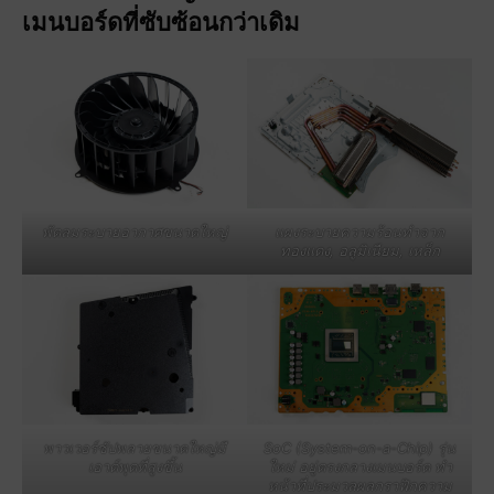
เมนบอร์ดที่ซับซ้อนกว่าเดิม
พัดลมระบายอากาศขนาดใหญ่
แผงระบายความร้อนทำจาก
ทองแดง, อลูมิเนียม, เหล็ก
พาวเวอร์ซัปพลายขนาดใหญ่มี
SoC (System-on-a-Chip) รุ่น
เอาต์พุตที่สูงขึ้น
ใหม่ อยู่ตรงกลางเมนบอร์ด ทำ
หน้าที่ประมวลผลกราฟิกความ