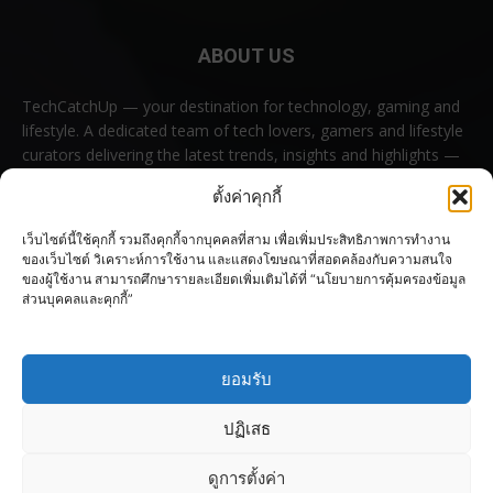
ABOUT US
TechCatchUp — your destination for technology, gaming and
lifestyle. A dedicated team of tech lovers, gamers and lifestyle
curators delivering the latest trends, insights and highlights —
all in one place.
ตั้งค่าคุกกี้
Contact us:
contact@techcatchup.net
เว็บไซต์นี้ใช้คุกกี้ รวมถึงคุกกี้จากบุคคลที่สาม เพื่อเพิ่มประสิทธิภาพการทำงาน
ของเว็บไซต์ วิเคราะห์การใช้งาน และแสดงโฆษณาที่สอดคล้องกับความสนใจ
ของผู้ใช้งาน สามารถศึกษารายละเอียดเพิ่มเติมได้ที่ “นโยบายการคุ้มครองข้อมูล
ส่วนบุคคลและคุกกี้”
FOLLOW US
ยอมรับ
ปฏิเสธ
ดูการตั้งค่า
© Copyright 2023–2026 TechCatchUp All rights reserved.