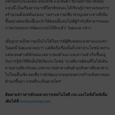
แยกออกเป็นโมเดล เอฟเฟกต์ และพื้นผิว ซึ่งในสภาพแวดล้อม
แบบนี้ เป็นเรื่องยากมากที่ใครสักคนจะได้เรียนรู้ภาพรวมของการ
สร้างเกมตั้งแต่ต้นจนจบ “เพราะความเชี่ยวชาญเฉพาะทางที่เพิ่ม
ขึ้นอย่างต่อเนื่องนี้เอง ทำให้ตอนนี้แทบไม่มีผู้กำกับที่สามารถมอง
ภาพรวมของการพัฒนาเกมได้อีกแล้ว” Sakurai กล่าว
เมื่อถูกถามถึงความเป็นไปได้ในการมีผู้สืบทอดแนวทางแบบเขา
ในยุคนี้ Sakurai ตอบว่า แค่คิดถึงเรื่องนั้นก็เปล่าประโยชน์ เพราะ
แต่ละคนต่างมีลักษณะเฉพาะของตัวเอง และความสำเร็จขึ้นอยู่
กับการรู้จักใช้สิ่งนั้นให้เกิดประโยชน์ “บางทีอาจมีคนที่ไม่ได้เดิน
ตามทางเดียวกับผม แต่สามารถฝ่าทางตันด้วยเส้นทางที่แตกต่าง
ไปโดยสิ้นเชิง ผมเชื่อว่านักพัฒนาเกมทุกคนควรสร้างเส้นทางของ
ตัวเองขึ้นมา แทนที่จะเดินตามใคร”
ติดตามข่าวสารอัปเดตวงการเทคโนโลยี เกม และไลฟ์สไตล์เพิ่ม
เติมได้ที่
techcatchup.net