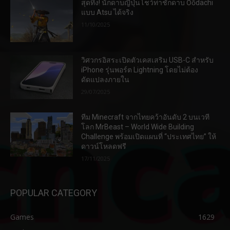
สุดทึ่ง! นักดาบญี่ปุ่นโชว์ท่าชักดาบ Ōōdachi
แบบ Atsu ได้จริง
11/10/2025
วิศวกรอิสระเปิดตัวเคสเสริม USB-C สำหรับ
iPhone รุ่นพอร์ต Lightning โดยไม่ต้อง
ดัดแปลงภายใน
29/07/2025
ทีม Minecraft จากไทยคว้าอันดับ 2 บนเวที
โลก MrBeast – World Wide Building
Challenge พร้อมเปิดแผนที่ “ประเทศไทย” ให้
ดาวน์โหลดฟรี
17/11/2025
POPULAR CATEGORY
Games
1629