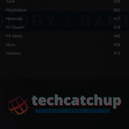
Tech
658
PlayStation
582
Nintendo
517
PC/Steam
478
PR News
440
Xbox
428
Hobbies
413