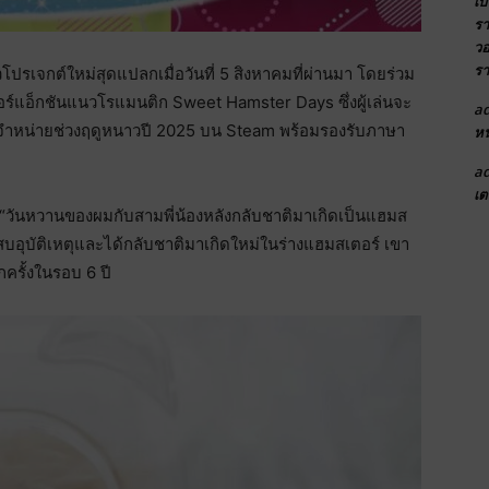
เบ
รา
วอ
รา
เจกต์ใหม่สุดแปลกเมื่อวันที่ 5 สิงหาคมที่ผ่านมา โดยร่วม
ร์แอ็กชันแนวโรแมนติก Sweet Hamster Days ซึ่งผู้เล่นจะ
a
งจำหน่ายช่วงฤดูหนาวปี 2025 บน Steam พร้อมรองรับภาษา
หน
a
เต
 “วันหวานของผมกับสามพี่น้องหลังกลับชาติมาเกิดเป็นแฮมส
่ประสบอุบัติเหตุและได้กลับชาติมาเกิดใหม่ในร่างแฮมสเตอร์ เขา
กครั้งในรอบ 6 ปี