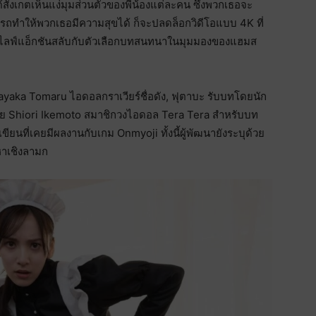
ได้สังเกตเห็นแง่มุมส่วนตัวของพี่น้องแต่ละคน ซึ่งพวกเธอจะ
ารถทำให้พวกเธอมีความสุขได้ ก็จะปลดล็อกวิดีโอแบบ 4K ที่
ิดีโอไลฟ์แอ็กชันสลับกับตัวเลือกบทสนทนาในมุมมองของแฮมส
ayaka Tomaru ไอดอลกราเวียร์ชื่อดัง, ฟุตาบะ รับบทโดยนัก
ย Shiori Ikemoto สมาชิกวงไอดอล Tera Tera สำหรับบท
ขียนที่เคยมีผลงานกับเกม Onmyoji ทั้งนี้ผู้พัฒนายังระบุด้วย
อหาเชิงลามก