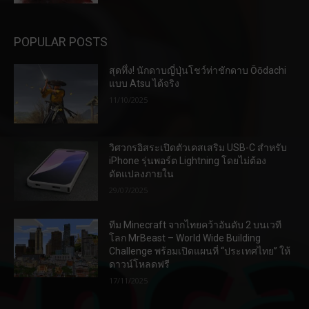
POPULAR POSTS
สุดทึ่ง! นักดาบญี่ปุ่นโชว์ท่าชักดาบ Ōōdachi
แบบ Atsu ได้จริง
11/10/2025
วิศวกรอิสระเปิดตัวเคสเสริม USB-C สำหรับ
iPhone รุ่นพอร์ต Lightning โดยไม่ต้อง
ดัดแปลงภายใน
29/07/2025
ทีม Minecraft จากไทยคว้าอันดับ 2 บนเวที
โลก MrBeast – World Wide Building
Challenge พร้อมเปิดแผนที่ “ประเทศไทย” ให้
ดาวน์โหลดฟรี
17/11/2025