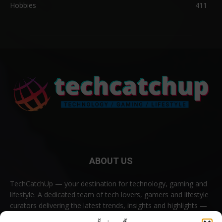
Hobbies
411
ABOUT US
TechCatchUp — your destination for technology, gaming and
lifestyle. A dedicated team of tech lovers, gamers and lifestyle
curators delivering the latest trends, insights and highlights —
all in one place.