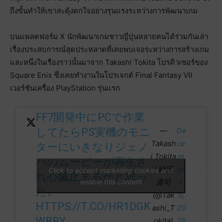
ถึงขั้นทำให้เขาสะดุ้งตกใจอย่างรุนแรงระหว่างการพัฒนาเกม
บนแพลตฟอร์ม X นักพัฒนาเกมชาวญี่ปุ่นหลายคนได้ร่วมกันเล่า
เรื่องประสบการณ์สุดประหลาดที่เคยพบเจอระหว่างการสร้างเกม
และหนึ่งในเรื่องราวนั้นมาจาก Takashi Tokita โปรดิวเซอร์ของ
Square Enix ซึ่งเคยทำงานในโปรเจกต์ Final Fantasy VII
เวอร์ชันเครื่อง PlayStation รุ่นแรก
FF7開発中にPCで作業
—
De
してたらPS実機のモニ
Takash
ce
ターにいきなりジェノ
i Tokita
m
バのムービーが再生さ
/ 時田
be
Click to accept marketing cookies and
れ心臓止まるかと思っ
enable this content
貴司
r
た。
(@Tak
6,
HTTPS://T.CO/HR1DGK
ashi_T
20
WBBY
okita)
25