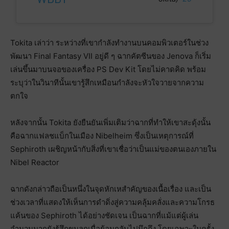
Tokita เล่าว่า ระหว่างที่เขากำลังทำงานบนคอมพิวเตอร์ในช่วง
พัฒนา Final Fantasy VII อยู่ดี ๆ ฉากคัตซีนของ Jenova ก็เริ่ม
เล่นขึ้นมาบนจอของเครื่อง PS Dev Kit โดยไม่คาดคิด พร้อม
ระบุว่าในวินาทีนั้นเขารู้สึกเหมือนกำลังจะหัวใจวายจากความ
ตกใจ
หลังจากนั้น Tokita ยังยืนยันเพิ่มเติมว่าฉากที่ทำให้เขาสะดุ้งนั้น
คือฉากแฟลชแบ็กในเมือง Nibelheim ซึ่งเป็นเหตุการณ์ที่
Sephiroth เผชิญหน้ากับสิ่งที่เขาเชื่อว่าเป็นแม่ของตนเองภายใน
Nibel Reactor
ฉากดังกล่าวถือเป็นหนึ่งในจุดหักเหสำคัญของเนื้อเรื่อง และเป็น
ช่วงเวลาที่แสดงให้เห็นการดำดิ่งสู่ความคลุ้มคลั่งและความโกรธ
แค้นของ Sephiroth ได้อย่างชัดเจน เป็นฉากที่แม้แต่ผู้เล่น
จำนวนมากยังรู้สึกขนลุกเมื่อย้อนกลับไปนึกถึง โดยเฉพาะในครั้ง