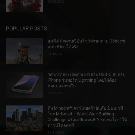
20/03/2026
POPULAR POSTS
สุดทึ่ง! นักดาบญี่ปุ่นโชว์ท่าชักดาบ Ōōdachi
แบบ Atsu ได้จริง
11/10/2025
วิศวกรอิสระเปิดตัวเคสเสริม USB-C สำหรับ
iPhone รุ่นพอร์ต Lightning โดยไม่ต้อง
ดัดแปลงภายใน
29/07/2025
ทีม Minecraft จากไทยคว้าอันดับ 2 บนเวที
โลก MrBeast – World Wide Building
Challenge พร้อมเปิดแผนที่ “ประเทศไทย” ให้
ดาวน์โหลดฟรี
17/11/2025