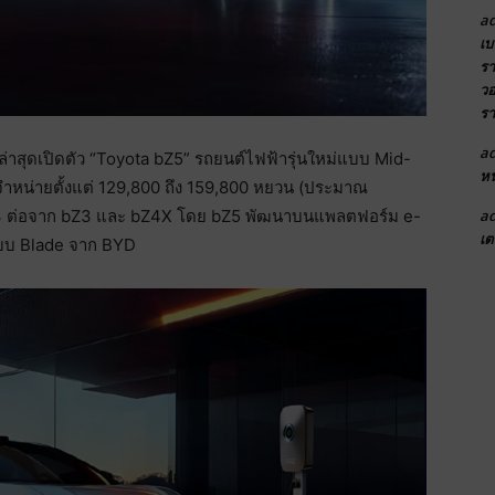
a
เบ
รา
วอ
รา
a
ง ล่าสุดเปิดตัว “Toyota bZ5” รถยนต์ไฟฟ้ารุ่นใหม่แบบ Mid-
หน
ำหน่ายตั้งแต่ 129,800 ถึง 159,800 หยวน (ประมาณ
a
ที่ 3 ต่อจาก bZ3 และ bZ4X โดย bZ5 พัฒนาบนแพลตฟอร์ม e-
เต
บบ Blade จาก BYD