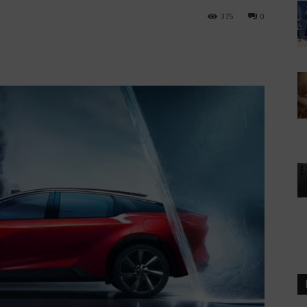
375
0