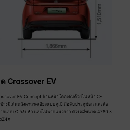
คิด Crossover EV
ossover EV Concept ด้านหน้าโดดเด่นด้วยไฟหน้า C-
มีเส้นหลังคาลาดเอียงแบบคูเป้ มือจับประตูซ่อน และล้อ
ไฟท้ายแบบ C กลับหัว และไฟพาดแนวยาว ตัวรถมีขนาด 4780 ×
า bZ4X