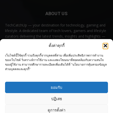
ABOUT US
TechCatchUp — your destination for technology, gaming and
lifestyle. A dedicated team of tech lovers, gamers and lifestyle
curators delivering the latest trends, insights and highlights —
all in one place.
ตั้งค่าคุกกี้
Contact us:
contact@techcatchup.net
เว็บไซต์นี้ใช้คุกกี้ รวมถึงคุกกี้จากบุคคลที่สาม เพื่อเพิ่มประสิทธิภาพการทำงาน
ของเว็บไซต์ วิเคราะห์การใช้งาน และแสดงโฆษณาที่สอดคล้องกับความสนใจ
ของผู้ใช้งาน สามารถศึกษารายละเอียดเพิ่มเติมได้ที่ “นโยบายการคุ้มครองข้อมูล
ส่วนบุคคลและคุกกี้”
FOLLOW US
ยอมรับ
ปฏิเสธ
ดูการตั้งค่า
© Copyright 2023–2026 TechCatchUp All rights reserved.