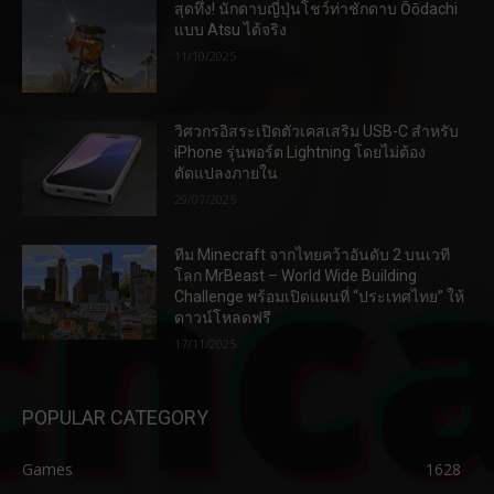
สุดทึ่ง! นักดาบญี่ปุ่นโชว์ท่าชักดาบ Ōōdachi
แบบ Atsu ได้จริง
11/10/2025
วิศวกรอิสระเปิดตัวเคสเสริม USB-C สำหรับ
iPhone รุ่นพอร์ต Lightning โดยไม่ต้อง
ดัดแปลงภายใน
29/07/2025
ทีม Minecraft จากไทยคว้าอันดับ 2 บนเวที
โลก MrBeast – World Wide Building
Challenge พร้อมเปิดแผนที่ “ประเทศไทย” ให้
ดาวน์โหลดฟรี
17/11/2025
POPULAR CATEGORY
Games
1628