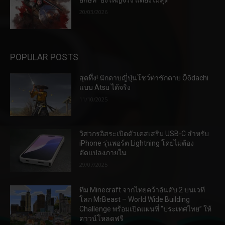
ยักษ์ที่ “ยิ่งใหญ่จริง แต่ยังไม่สุด”
20/03/2026
POPULAR POSTS
สุดทึ่ง! นักดาบญี่ปุ่นโชว์ท่าชักดาบ Ōōdachi
แบบ Atsu ได้จริง
11/10/2025
วิศวกรอิสระเปิดตัวเคสเสริม USB-C สำหรับ
iPhone รุ่นพอร์ต Lightning โดยไม่ต้อง
ดัดแปลงภายใน
29/07/2025
ทีม Minecraft จากไทยคว้าอันดับ 2 บนเวที
โลก MrBeast – World Wide Building
Challenge พร้อมเปิดแผนที่ “ประเทศไทย” ให้
ดาวน์โหลดฟรี