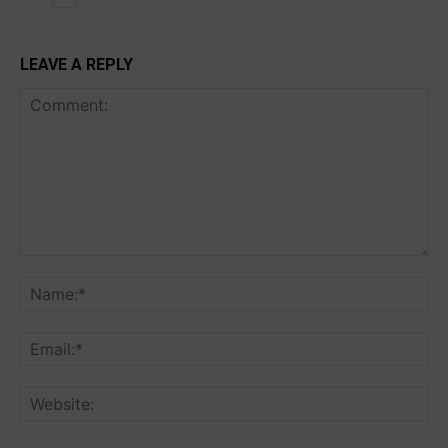
LEAVE A REPLY
Comment:
Na
Ema
Web