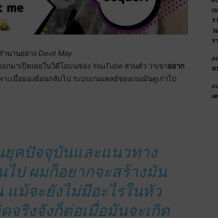
เบ
รา
วอ
รา
บตำนานอย่าง
Devil May
a
ออกมาเปิดเผยในวิดีโอบนช่อง YouTube ส่วนตัว ว่าเขา
อยาก
หน
พาะเมื่อมองย้อนกลับไป ระบบเกมเพลย์ของเกมมันดูเก่าไป
a
เต
นยุคปัจจุบันและแนวทาง
ยนไป ผมก็อยากจะสร้างมัน
้น แม้จะยังไม่มีอะไรในหัว
จริงจังก็ต่อเมื่อมันจะเกิด