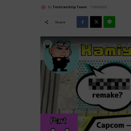
By
TechCatchUp Team
11/05/2025
Share