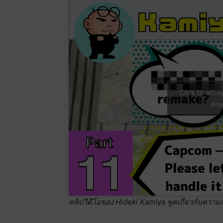
Click to acc
ena
คลิปวีดีโอของ Hideki Kamiya พูดเกี่ยวกับควา