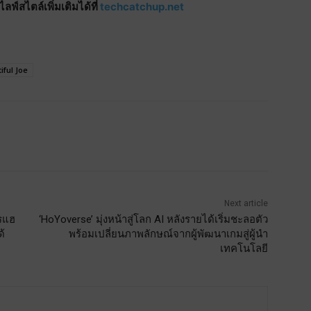
์สไตล์เพิ่มเติมได้ที่
techcatchup.net
iful Joe
Next article
ครแฮ
‘HoYoverse’ มุ่งหน้าสู่โลก AI หลังรายได้เริ่มชะลอตัว
ด้
พร้อมเปลี่ยนภาพลักษณ์จากผู้พัฒนาเกมสู่ผู้นำ
เทคโนโลยี