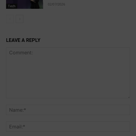
02/07/2026
Tech
LEAVE A REPLY
Comment:
Na
Ema