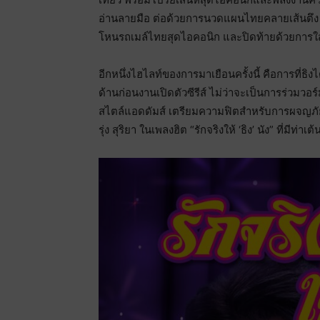
อ่านลายมือ ต่อด้วยการนวดแผนไทยคลายเส้นตึง กิจ
โหนรถเมล์ไทยสุดไอคอนิก และปิดท้ายด้วยการใส่
อีกหนึ่งไฮไลท์ของการมาเยือนครั้งนี้ คือการที่ธ
ด้านก่อนงานเปิดตัวซีรีส์ ไม่ว่าจะเป็นการร่วมวอร
สไตล์แอดดัมส์ เตรียมความฟิตสำหรับการผจญภัยครั้
รุ่ง สุริยา ในเพลงฮิต “รักจริงให้ ‘ธิง’ นัง” ที่มีท่า