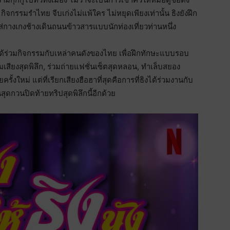
กรรมรำไทย จีบเก่งไม่แพ้ใคร ไม่หยุดเพียงเท่านั้น ธิงยังฝึก
กางเกงช้างเดินถนนข้าวสารแบบนักท่องเที่ยวท่านหนึ่ง
ิงได้ร่วมกิจกรรมกับเหล่าคนดังของไทย เพื่อฝึกทักษะแบบรอบ
์มเสียงสุดพิลึก, ร่วมถ่ายแฟชั่นเซ็ตสุดหลอน, ทำเล็บสยอง
งใหม่ แต่ที่เรียกเสียงฮือฮาที่สุดคือการที่ธิงได้ร่วมงานกับ
เต้นสุดกวนปิดท้ายทริปสุดพิลึกนี้อีกด้วย