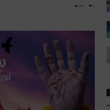
398
0
a