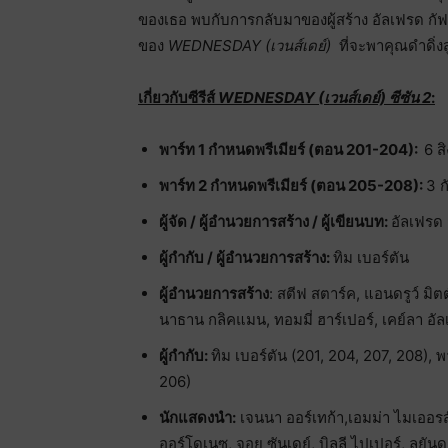
ของเธอ พบกับการกลับมาของผู้สร้าง อัลเฟรด กัฟ 
ของ
WEDNESDAY (เวนส์เดย์)
ที่จะพาคุณดำดิ่งส
เกี่ยวกับซีรีส์
WEDNESDAY (เวนส์เดย์) ซีซัน 2
:
พาร์ท
1 กำหนดพรีเมียร์ (ตอน 201-204):
6 ส
พาร์ท
2 กำหนดพรีเมียร์ (ตอน 205-208):
3 
ผู้จัด / ผู้อำนวยการสร้าง / ผู้เขียนบท:
อัลเฟรด
ผู้กำกับ / ผู้อำนวยการสร้าง:
ทิม เบอร์ตัน
ผู้อำนวยการสร้าง
: สตีฟ สตาร์ค, แอนดรูว์ มิต
นาธาน กลิคแมน, ทอมมี่ ฮาร์เปอร์, เคย์ลา อัล
ผู้กำกับ:
ทิม เบอร์ตัน (201, 204, 207, 208),
206)
นักแสดงนำ:
เจนนา ออร์เทก้า,เอมม่า ไมเออรส์
ออร์โดเนซ, จอย ซันเดย์, บิลลี ไปเปอร์, ลูยันด