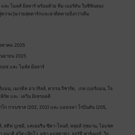
และ ไมลส์ มิลลาร์ พร้อมด้วย ทิม เบอร์ตัน ในซีซันสอง
ู่ความวุ่นวายสุดดาร์กและน่าติดตามยิ่งกว่าเดิม
ิงหาคม 2025
กันยายน 2025
 กอฟ และ ไมล์ส มิลลาร์
ต์แมน, เมเรดิท อาเวริลล์, คาเรน ริชาร์ด, เกล เบอร์แมน, โจ
เพิร์ต และ เควิน มิเซรอคคิ
 พาโก กาเบซาส (202, 203) และ แองเจลา โรบินสัน (205,
, สตีฟ บูเซมี, แคเธอรีน ซีตา-โจนส์, หลุยส์ กุซมาน, ไอแซค
า อูนาติ ลูวิส-เนียโว, มูซา มอสตาฟา, จอร์จี ฟาร์เมอร์, วิก