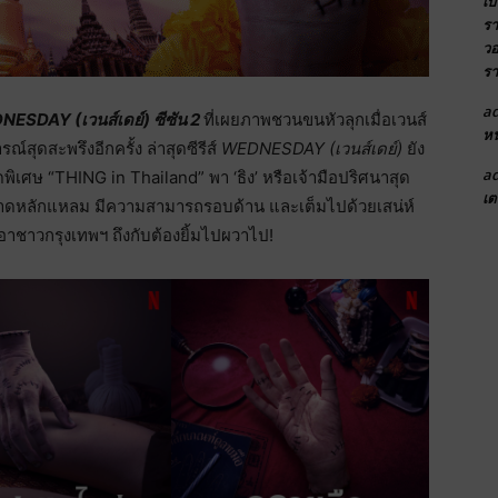
เบ
รา
วอ
รา
a
ESDAY (เวนส์เดย์) ซีซัน 2
ที่เผยภาพชวนขนหัวลุกเมื่อเวนส์
หน
ณ์สุดสะพรึงอีกครั้ง ล่าสุดซีรีส์
WEDNESDAY (เวนส์เดย์)
ยัง
a
เศษ “THING in Thailand” พา ‘ธิง’ หรือเจ้ามือปริศนาสุด
เต
งฉลาดหลักแหลม มีความสามารถรอบด้าน และเต็มไปด้วยเสน่ห์
าชาวกรุงเทพฯ ถึงกับต้องยิ้มไปผวาไป!