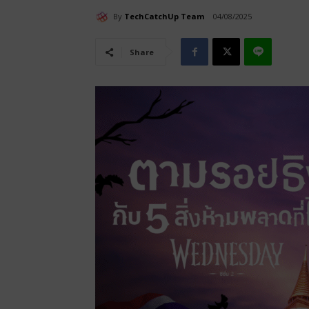
By
TechCatchUp Team
04/08/2025
Share