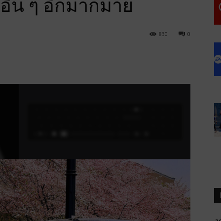
อื่น ๆ อีกมากมาย
830
0
a