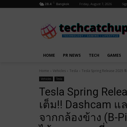
C
Friday, August 7, 2026
Sig
28.4
Bangkok
HOME
PR NEWS
TECH
GAMES
Home
Vehicles
Tesla
Tesla Spring Release 2025 ฟีเ
Vehicles
Tesla
Tesla Spring Relea
เต็ม!! Dashcam และ
จากกล้องข้าง (B-Pi