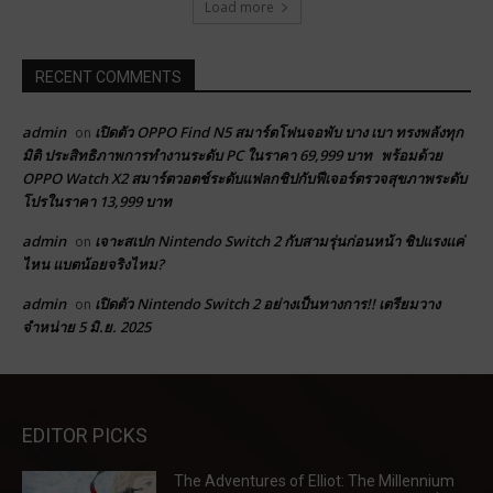
Load more
RECENT COMMENTS
admin
เปิดตัว OPPO Find N5 สมาร์ตโฟนจอพับ บาง เบา ทรงพลังทุก
on
มิติ ประสิทธิภาพการทำงานระดับ PC ในราคา 69,999 บาท พร้อมด้วย
OPPO Watch X2 สมาร์ตวอตช์ระดับแฟลกชิปกับฟีเจอร์ตรวจสุขภาพระดับ
โปรในราคา 13,999 บาท
admin
เจาะสเปก Nintendo Switch 2 กับสามรุ่นก่อนหน้า ชิปแรงแค่
on
ไหน แบตน้อยจริงไหม?
admin
เปิดตัว Nintendo Switch 2 อย่างเป็นทางการ!! เตรียมวาง
on
จำหน่าย 5 มิ.ย. 2025
EDITOR PICKS
The Adventures of Elliot: The Millennium