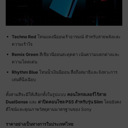
Techno Red
โทนแดงนีออนเร้าอารมณ์ สำหรับสายพลังและ
ความเร้าใจ
Remix Green
สีเขียวนีออนสะดุดตา เน้นความแตกต่างและ
ความโดดเด่น
Rhythm Blue
โทนน้ำเงินนีออน สื่อถึงสมาธิและจังหวะการ
เล่นที่นิ่งเฉียบ
ทั้งสามสีจะมีให้เลือกทั้งในรูปแบบ
คอนโทรลเลอร์ไร้สาย
DualSense
และ
ฝาปิดคอนโซล PS5 สำหรับรุ่น Slim
โดยยังคง
ดีไซน์และคุณภาพวัสดุตามมาตรฐานของ Sony
ราคาอย่างเป็นทางการในประเทศไทย