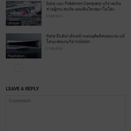
Sony และ Pokémon Company บริจาคเงิน
ช่วยผู้ประสบภัย แผ่นดินไหวคุมาโมโตะ
01/08/2026
Lifestyle
Sony ยืนยัน! เดินหน้าแผนยุติผลิตแผ่นเกม แม้
โดนแฟนเกมวิจารณ์หนัก
01/08/2026
PlayStation
LEAVE A REPLY