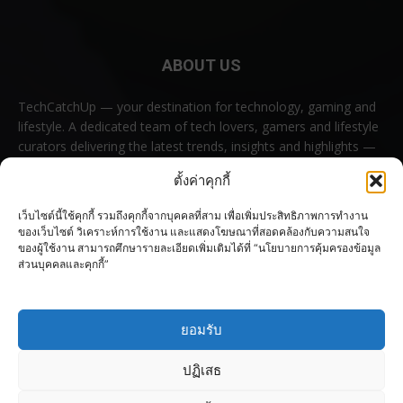
ABOUT US
TechCatchUp — your destination for technology, gaming and
lifestyle. A dedicated team of tech lovers, gamers and lifestyle
curators delivering the latest trends, insights and highlights —
all in one place.
ตั้งค่าคุกกี้
Contact us:
contact@techcatchup.net
เว็บไซต์นี้ใช้คุกกี้ รวมถึงคุกกี้จากบุคคลที่สาม เพื่อเพิ่มประสิทธิภาพการทำงาน
ของเว็บไซต์ วิเคราะห์การใช้งาน และแสดงโฆษณาที่สอดคล้องกับความสนใจ
ของผู้ใช้งาน สามารถศึกษารายละเอียดเพิ่มเติมได้ที่ “นโยบายการคุ้มครองข้อมูล
ส่วนบุคคลและคุกกี้”
FOLLOW US
ยอมรับ
ปฏิเสธ