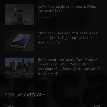
สุดทึ่ง! นักดาบญี่ปุ่นโชว์ท่าชักดาบ Ōōdachi
แบบ Atsu ได้จริง
11/10/2025
วิศวกรอิสระเปิดตัวเคสเสริม USB-C สำหรับ
iPhone รุ่นพอร์ต Lightning โดยไม่ต้อง
ดัดแปลงภายใน
29/07/2025
ทีม Minecraft จากไทยคว้าอันดับ 2 บนเวที
โลก MrBeast – World Wide Building
Challenge พร้อมเปิดแผนที่ “ประเทศไทย” ให้
ดาวน์โหลดฟรี
17/11/2025
POPULAR CATEGORY
Games
1629