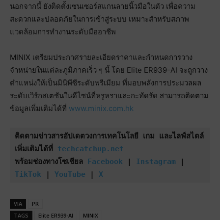
นอกจากนี้ ยังติดตั้งเซนเซอร์สแกนลายนิ้วมือในตัว เพื่อความ
สะดวกและปลอดภัยในการเข้าสู่ระบบ เหมาะสำหรับสภาพ
แวดล้อมการทำงานระดับมืออาชีพ
MINIX เตรียมประกาศรายละเอียดราคาและกำหนดการวาง
จำหน่ายในแต่ละภูมิภาคเร็ว ๆ นี้ โดย Elite ER939-AI จะถูกวาง
ตำแหน่งให้เป็นมินิพีซีระดับพรีเมียม ที่มอบพลังการประมวลผล
ระดับเวิร์กสเตชันในดีไซน์ที่หรูหราและกะทัดรัด สามารถติดตาม
ข้อมูลเพิ่มเติมได้ที่
www.minix.com.hk
ติดตามข่าวสารอัปเดตวงการเทคโนโลยี เกม และไลฟ์สไตล์
เพิ่มเติมได้ที่ 
techcatchup.net
พร้อมช่องทางโซเชียล 
Facebook
 | 
Instagram
 | 
TikTok
 | 
YouTube
 | 
X
VIA
PR
TAGS
Elite ER939-AI
MINIX