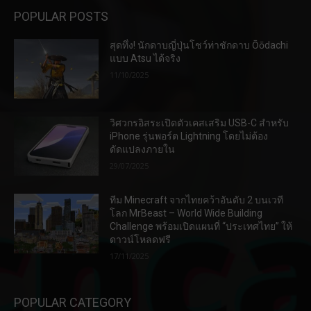
POPULAR POSTS
สุดทึ่ง! นักดาบญี่ปุ่นโชว์ท่าชักดาบ Ōōdachi
แบบ Atsu ได้จริง
11/10/2025
วิศวกรอิสระเปิดตัวเคสเสริม USB-C สำหรับ
iPhone รุ่นพอร์ต Lightning โดยไม่ต้อง
ดัดแปลงภายใน
29/07/2025
ทีม Minecraft จากไทยคว้าอันดับ 2 บนเวที
โลก MrBeast – World Wide Building
Challenge พร้อมเปิดแผนที่ “ประเทศไทย” ให้
ดาวน์โหลดฟรี
17/11/2025
POPULAR CATEGORY