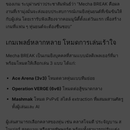
ของเกม ระบุผ่านข่าวประชาสัมพันธ์ว่า “Mecha BREAK คือผล
งานที่เรามุ่งมั่นจะส่งมอบประสบการณ์เกมยิงหุ่นยนต์ที่เข้มข้นให้
กับผู้เล่น โดยเรารับฟังเสียงจากคอมมูนิตี้ตั้งแต่วันแรก เพื่อสร้าง
เกมที่แฟน ๆ หุ่นยนต์จะต้องชื่นชอบ”
เกมเพลย์หลากหลาย โหมดการเล่นเร้าใจ
Mecha BREAK เป็นเกมยิงบุคคลที่สามแบบมัลติเพลเยอร์ที่มา
พร้อมโหมดให้เลือกเล่น 3 แบบ ได้แก่:
Ace Arena (3v3)
โหมดดวลหุ่นแบบทีมย่อย
Operation VERGE (6v6)
โหมดต่อสู้ขนาดกลาง
Mashmak
โหมด PvPvE สไตล์ extraction ที่ผสมผสานศัตรู
ทั้งผู้เล่นและ AI
ผู้เล่นสามารถเลือกคลาสของหุ่น เช่น คลาสโจมตี ประจัญบาน ส
ไนเปอร์ สอดแนม หรือสายซัพพอร์ต พร้อมทั้งสามารถปรับแต่ง