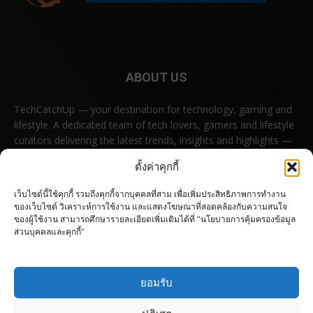
ABOUT US
TechCatchUp — your destination for technology, gaming and
lifestyle. A dedicated team of tech lovers, gamers and lifestyle
curators delivering the latest trends, insights and highlights —
all in one place.
ตั้งค่าคุกกี้
Contact us:
contact@techcatchup.net
เว็บไซต์นี้ใช้คุกกี้ รวมถึงคุกกี้จากบุคคลที่สาม เพื่อเพิ่มประสิทธิภาพการทำงาน
ของเว็บไซต์ วิเคราะห์การใช้งาน และแสดงโฆษณาที่สอดคล้องกับความสนใจ
ของผู้ใช้งาน สามารถศึกษารายละเอียดเพิ่มเติมได้ที่ “นโยบายการคุ้มครองข้อมูล
ส่วนบุคคลและคุกกี้”
FOLLOW US
ยอมรับ