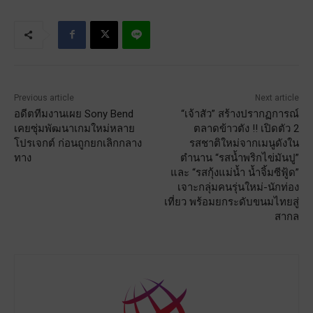
Previous article
Next article
อดีตทีมงานเผย Sony Bend
“เจ้าสัว” สร้างปรากฏการณ์
เคยซุ่มพัฒนาเกมใหม่หลาย
ตลาดข้าวตัง !! เปิดตัว 2
โปรเจกต์ ก่อนถูกยกเลิกกลาง
รสชาติใหม่จากเมนูดังใน
ทาง
ตำนาน “รสน้ำพริกไข่มันปู”
และ “รสกุ้งแม่น้ำ น้ำจิ้มซีฟู้ด”
เจาะกลุ่มคนรุ่นใหม่-นักท่อง
เที่ยว พร้อมยกระดับขนมไทยสู่
สากล