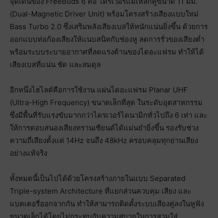
จุดเด่นของ FreeBuds 6 คือ ไดรเวอร์แม่เหล็กคู่ขนาด 11 มม.
(Dual-Magnetic Driver Unit) พร้อมโครงสร้างเสียงแบบใหม่
Bass Turbo 2.0 ซึ่งเสริมพลังเสียงเบสให้หนักแน่นยิ่งขึ้น ด้วยการ
ออกแบบท่อก้องเสียงให้แนบสนิทกับช่องหู ลดการรั่วของเสียงต่ำ
พร้อมระบบระบายอากาศที่ลดแรงต้านของไดอะแฟรม ทำให้ได้
เสียงเบสที่แน่น ชัด และสมดุล
อีกหนึ่งไฮไลต์คือการใช้งาน แผ่นไดอะแฟรม Planar UHF
(Ultra-High Frequency) ขนาดเล็กที่สุด ในระดับอุตสาหกรรม
ซึ่งมีพื้นที่รับแรงขับมากกว่าไดรเวอร์ไดนามิกทั่วไปถึง 6 เท่า และ
ให้การตอบสนองเสียงทรานเซียนต์ได้แม่นยำยิ่งขึ้น รองรับช่วง
ความถี่เสียงตั้งแต่ 14Hz จนถึง 48kHz ครอบคลุมทุกย่านเสียง
อย่างแท้จริง
ทั้งหมดนี้เป็นไปได้ด้วยโครงสร้างภายในแบบ Separated
Triple-system Architecture ที่แยกส่วนควบคุม เสียง และ
แบตเตอรี่ออกจากกัน ทำให้สามารถติดตั้งระบบเสียงคู่ลงในหูฟัง
ขนาดเล็กได้โดยไม่กระทบกับความสบายในการสวมใส่