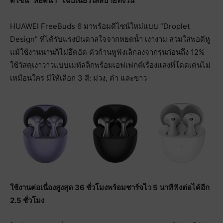
ดีไซน์
“
หยดน้ำ
”
โฉบเฉี่ยว
ใส่สบายทั้งวัน
HUAWEI FreeBuds 6 มาพร้อมดีไซน์ใหม่แบบ “Droplet
Design” ที่ได้รับแรงบันดาลใจจากหยดน้ำ เงางาม สวมใส่พอดีหู
แม้ใช้งานนานก็ไม่อึดอัด ตัวก้านหูฟังเล็กลงจากรุ่นก่อนถึง 12%
ใช้วัสดุเงาวาวแบบเมทัลลิกพร้อมเอฟเฟกต์เรืองแสงที่โดดเด่นไม่
เหมือนใคร มีให้เลือก 3 สี: ม่วง, ดำ และขาว
ใช้งานต่อเนื่องสูงสุด
36
ชั่วโมง
พร้อมชาร์จไว
5
นาที
ฟังต่อได้อีก
2.5
ชั่วโมง