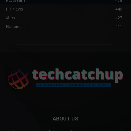
PC/Steam
478
PR News
440
Xbox
427
Hobbies
411
ABOUT US