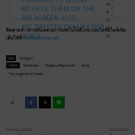
0
nt
BOTH OF THEM ON THE
2
e
5
BIG SCREEN. (1/2)
n
PIC.TWITTER.COM/KA5XW
d
ติดตามข่าวสารอัปเดตวงการเทคโนโลยี เกม และไลฟ์สไตล์เพิ่ม
3LWUL
o)
เติมได้ที่
techcatchup.net
VIA
Polygon
TAGS
Nintendo
Shigeru Miyamoto
Sony
The Legend of Zelda
Previous article
Next article