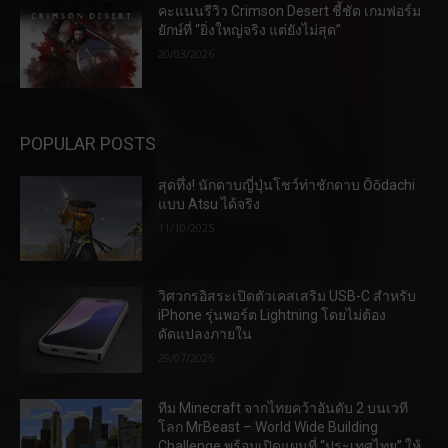
คะแนนรีวิว Crimson Desert ชี้ชัด เกมฟอร์ม
ยักษ์ที่ “ยิ่งใหญ่จริง แต่ยังไม่สุด”
20/03/2026
POPULAR POSTS
สุดทึ่ง! นักดาบญี่ปุ่นโชว์ท่าชักดาบ Ōōdachi
แบบ Atsu ได้จริง
11/10/2025
วิศวกรอิสระเปิดตัวเคสเสริม USB-C สำหรับ
iPhone รุ่นพอร์ต Lightning โดยไม่ต้อง
ดัดแปลงภายใน
29/07/2025
ทีม Minecraft จากไทยคว้าอันดับ 2 บนเวที
โลก MrBeast – World Wide Building
Challenge พร้อมเปิดแผนที่ “ประเทศไทย” ให้