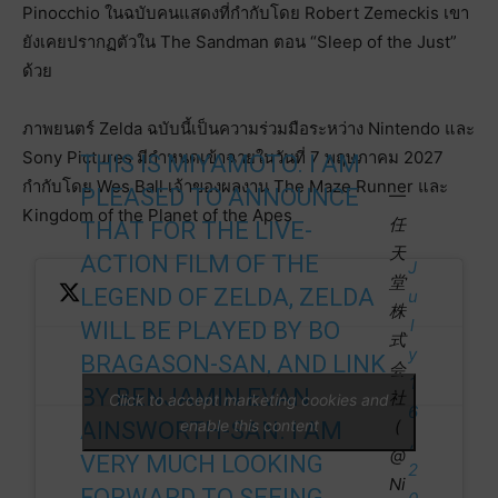
Pinocchio ในฉบับคนแสดงที่กำกับโดย Robert Zemeckis เขา
ยังเคยปรากฏตัวใน The Sandman ตอน “Sleep of the Just”
ด้วย
ภาพยนตร์ Zelda ฉบับนี้เป็นความร่วมมือระหว่าง Nintendo และ
Sony Pictures มีกำหนดเข้าฉายในวันที่ 7 พฤษภาคม 2027
THIS IS MIYAMOTO. I AM
กำกับโดย Wes Ball เจ้าของผลงาน The Maze Runner และ
PLEASED TO ANNOUNCE
—
Kingdom of the Planet of the Apes
任
THAT FOR THE LIVE-
天
ACTION FILM OF THE
J
堂
LEGEND OF ZELDA, ZELDA
u
株
l
WILL BE PLAYED BY BO
式
y
BRAGASON-SAN, AND LINK
会
1
BY BENJAMIN EVAN
社
Click to accept marketing cookies and
6
enable this content
(
AINSWORTH-SAN. I AM
,
@
VERY MUCH LOOKING
2
Ni
FORWARD TO SEEING