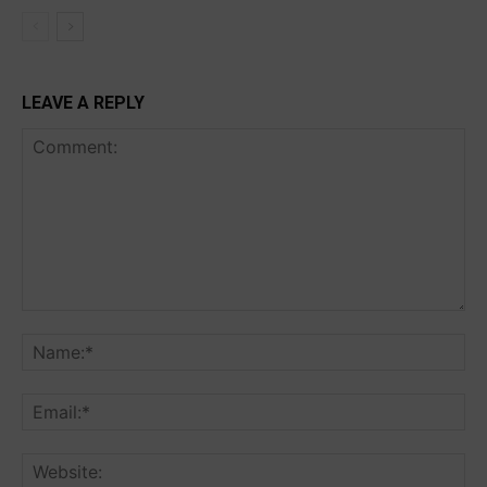
LEAVE A REPLY
Comment:
Na
Ema
Web