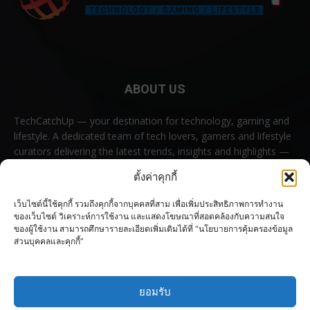
ABOUT US
TechCatchUp — your destination for technology, gaming and
lifestyle. A dedicated team of tech lovers, gamers and lifestyle
curators delivering the latest trends, insights and highlights —
all in one place.
ตั้งค่าคุกกี้
Contact us:
contact@techcatchup.net
เว็บไซต์นี้ใช้คุกกี้ รวมถึงคุกกี้จากบุคคลที่สาม เพื่อเพิ่มประสิทธิภาพการทำงาน
ของเว็บไซต์ วิเคราะห์การใช้งาน และแสดงโฆษณาที่สอดคล้องกับความสนใจ
ของผู้ใช้งาน สามารถศึกษารายละเอียดเพิ่มเติมได้ที่ “นโยบายการคุ้มครองข้อมูล
ส่วนบุคคลและคุกกี้”
FOLLOW US
ยอมรับ