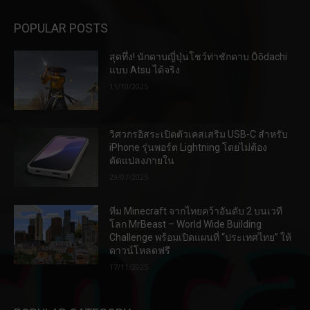
POPULAR POSTS
สุดทึ่ง! นักดาบญี่ปุ่นโชว์ท่าชักดาบ Ōōdachi
แบบ Atsu ได้จริง
11/10/2025
วิศวกรอิสระเปิดตัวเคสเสริม USB-C สำหรับ
iPhone รุ่นพอร์ต Lightning โดยไม่ต้อง
ดัดแปลงภายใน
29/07/2025
ทีม Minecraft จากไทยคว้าอันดับ 2 บนเวที
โลก MrBeast – World Wide Building
Challenge พร้อมเปิดแผนที่ “ประเทศไทย” ให้
ดาวน์โหลดฟรี
17/11/2025