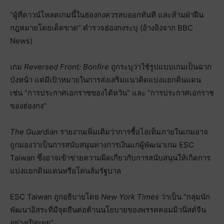
“ผู้ที่ดาวน์โหลดเกมนี้ในฮ่องกงควรลบออกทันที และห้ามฝ่าฝืน
กฎหมายโดยเด็ดขาด” ตำรวจฮ่องกงระบุ (อ้างอิงจาก BBC
News)
เกม
Reversed Front: Bonfire
ถูกระบุว่าใช้รูปแบบเกมเป็นฉาก
บังหน้า แต่มีเป้าหมายในการส่งเสริมแนวคิดแบ่งแยกดินแดน
เช่น “การประกาศเอกราชของไต้หวัน” และ “การประกาศเอกราช
ของฮ่องกง”
The Guardian
รายงานเพิ่มเติมว่าการซื้อไอเท็มภายในเกมอาจ
ถูกมองว่าเป็นการสนับสนุนทางการเงินแก่ผู้พัฒนาเกม ESC
Taiwan ซึ่งอาจเข้าข่ายความผิดเกี่ยวกับการสนับสนุนให้เกิดการ
แบ่งแยกดินแดนหรือโค่นล้มรัฐบาล
ESC Taiwan ถูกอธิบายโดย
New York Times
ว่าเป็น “กลุ่มนัก
พัฒนาอิสระที่มีจุดยืนต่อต้านนโยบายของพรรคคอมมิวนิสต์จีน
อย่างเปิดเผย”