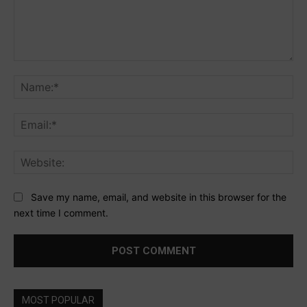
Comment:
Na
Ema
Web
Save my name, email, and website in this browser for the
next time I comment.
MOST POPULAR