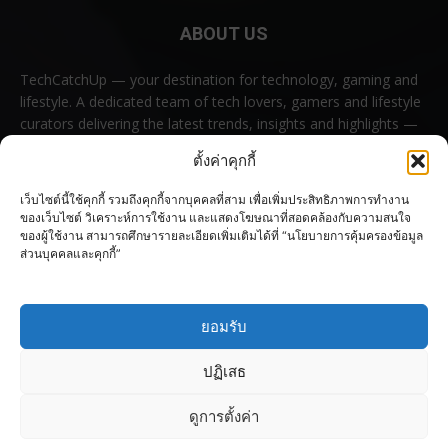
ABOUT US
TechCatchUp — your destination for technology, gaming and
lifestyle. A dedicated team of tech lovers, gamers and lifestyle
curators delivering the latest trends, insights and highlights —
all in one place.
ตั้งค่าคุกกี้
Contact us:
contact@techcatchup.net
เว็บไซต์นี้ใช้คุกกี้ รวมถึงคุกกี้จากบุคคลที่สาม เพื่อเพิ่มประสิทธิภาพการทำงาน
ของเว็บไซต์ วิเคราะห์การใช้งาน และแสดงโฆษณาที่สอดคล้องกับความสนใจ
ของผู้ใช้งาน สามารถศึกษารายละเอียดเพิ่มเติมได้ที่ “นโยบายการคุ้มครองข้อมูล
ส่วนบุคคลและคุกกี้”
FOLLOW US
ยอมรับ
ปฏิเสธ
ดูการตั้งค่า
© Copyright 2023–2026 TechCatchUp All rights reserved.