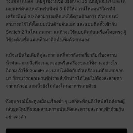
างแมคโดนัลด์ โดยผู้ใช้งานชื่อ user7R135 เป็นผู้พัฒนา และได้
เผยแพร่ต้นแบบสำหรับพิมพ์ 3 มิติให้ดาวน์โหลดฟรีใครที่มี
เครื่องพิมพ์ 3D ก็สามารถผลิตเองได้ตามต้องการ ตัวอุปกรณ์
สามารถใช้ได้ทั้งแบบเป็นด้ามจับแยก และแบบติดตั้งเข้ากับ
Switch 2 ในโหมดพกพา แต่ถ้าจะใช้แบบติดกับเครื่องโดยตรง ผู้
ใช้จะต้องซื้อแม่เหล็กมาติดตั้งเพิ่มด้วยตนเอง
แม้จะเป็นไอเดียที่ดูสะดวก แต่ก็ควรกังวลเกี่ยวกับเรื่องคราบ
น้ำมันและเกลือที่จะเลอะจอยหรือเครื่องขณะใช้งาน อย่างไร
ก็ตาม ถ้าใช้ GamiFries แบบไม่ติดกับตัวเครื่อง แต่ถือแยกออก
มา ก็สามารถยกเฟรนช์ฟรายส์เข้าปากได้โดยไม่ต้องละสายตา
จากหน้าจอ แถมนิ้วยังไม่ต้องโดนอาหารเลยด้วย
ถึงอุปกรณ์นี้จะดูเหมือนเรื่องขำ ๆ แต่ก็สะท้อนถึงไลฟ์สไตล์ของผู้
เล่นยุคใหม่ที่ผสมผสานความบันเทิงและความสะดวกเข้าด้วยกัน
อย่างลงตัว