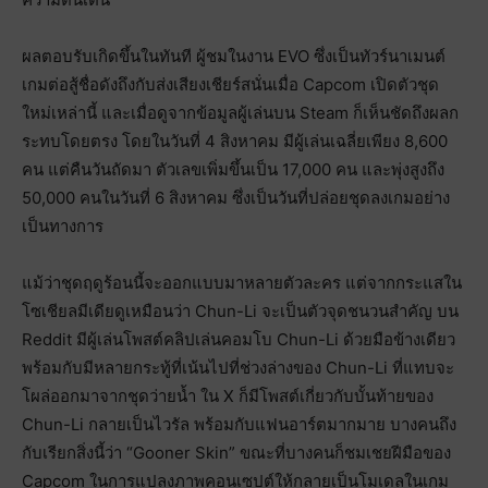
ผลตอบรับเกิดขึ้นในทันที ผู้ชมในงาน EVO ซึ่งเป็นทัวร์นาเมนต์
เกมต่อสู้ชื่อดังถึงกับส่งเสียงเชียร์สนั่นเมื่อ Capcom เปิดตัวชุด
ใหม่เหล่านี้ และเมื่อดูจากข้อมูลผู้เล่นบน Steam ก็เห็นชัดถึงผลก
ระทบโดยตรง โดยในวันที่ 4 สิงหาคม มีผู้เล่นเฉลี่ยเพียง 8,600
คน แต่คืนวันถัดมา ตัวเลขเพิ่มขึ้นเป็น 17,000 คน และพุ่งสูงถึง
50,000 คนในวันที่ 6 สิงหาคม ซึ่งเป็นวันที่ปล่อยชุดลงเกมอย่าง
เป็นทางการ
แม้ว่าชุดฤดูร้อนนี้จะออกแบบมาหลายตัวละคร แต่จากกระแสใน
โซเชียลมีเดียดูเหมือนว่า Chun-Li จะเป็นตัวจุดชนวนสำคัญ บน
Reddit มีผู้เล่นโพสต์คลิปเล่นคอมโบ Chun-Li ด้วยมือข้างเดียว
พร้อมกับมีหลายกระทู้ที่เน้นไปที่ช่วงล่างของ Chun-Li ที่แทบจะ
โผล่ออกมาจากชุดว่ายน้ำ ใน X ก็มีโพสต์เกี่ยวกับบั้นท้ายของ
Chun-Li กลายเป็นไวรัล พร้อมกับแฟนอาร์ตมากมาย บางคนถึง
กับเรียกสิ่งนี้ว่า “Gooner Skin” ขณะที่บางคนก็ชมเชยฝีมือของ
Capcom ในการแปลงภาพคอนเซปต์ให้กลายเป็นโมเดลในเกม