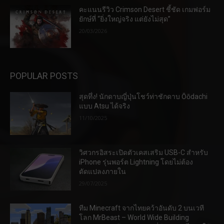
คะแนนรีวิว Crimson Desert ชี้ชัด เกมฟอร์ม
ยักษ์ที่ “ยิ่งใหญ่จริง แต่ยังไม่สุด”
20/03/2026
POPULAR POSTS
สุดทึ่ง! นักดาบญี่ปุ่นโชว์ท่าชักดาบ Ōōdachi
แบบ Atsu ได้จริง
11/10/2025
วิศวกรอิสระเปิดตัวเคสเสริม USB-C สำหรับ
iPhone รุ่นพอร์ต Lightning โดยไม่ต้อง
ดัดแปลงภายใน
29/07/2025
ทีม Minecraft จากไทยคว้าอันดับ 2 บนเวที
โลก MrBeast – World Wide Building