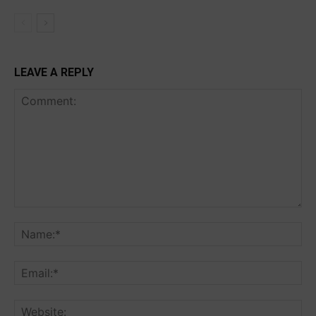
LEAVE A REPLY
Comment:
Na
Ema
Web