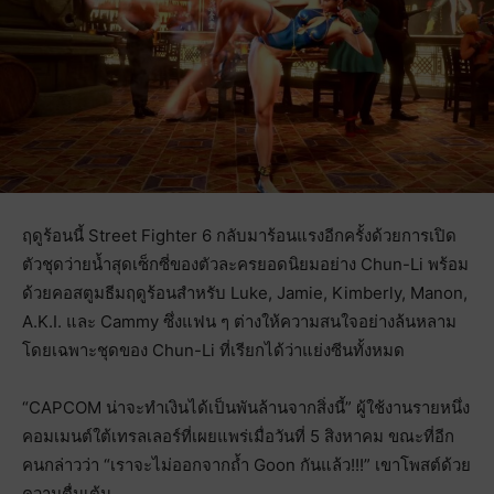
ฤดูร้อนนี้ Street Fighter 6 กลับมาร้อนแรงอีกครั้งด้วยการเปิด
ตัวชุดว่ายน้ำสุดเซ็กซี่ของตัวละครยอดนิยมอย่าง Chun-Li พร้อม
ด้วยคอสตูมธีมฤดูร้อนสำหรับ Luke, Jamie, Kimberly, Manon,
A.K.I. และ Cammy ซึ่งแฟน ๆ ต่างให้ความสนใจอย่างล้นหลาม
โดยเฉพาะชุดของ Chun-Li ที่เรียกได้ว่าแย่งซีนทั้งหมด
“CAPCOM น่าจะทำเงินได้เป็นพันล้านจากสิ่งนี้” ผู้ใช้งานรายหนึ่ง
คอมเมนต์ใต้เทรลเลอร์ที่เผยแพร่เมื่อวันที่ 5 สิงหาคม ขณะที่อีก
คนกล่าวว่า “เราจะไม่ออกจากถ้ำ Goon กันแล้ว!!!” เขาโพสต์ด้วย
ความตื่นเต้น