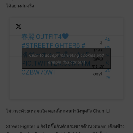
ได้อย่างสมจริง
春麗 OUTFIT4
Au
— ｽ
#STREETFIGHTER6
#
gu
ｷﾞﾓﾄ
格ゲーキャラ描こうぜ
st
Click to accept marketing cookies and
(@sg
enable this content
6,
PIC.TWITTER.COM/YM
mt_pr
20
CZBW70WT
oxy)
25
ไม่ว่าจะด้วยเหตุผลใด ตอนนี้ทุกคนกำลังพูดถึง Chun-Li
Street Fighter 6 ยังไต่ขึ้นอันดับเกมขายดีบน Steam เคียงข้าง