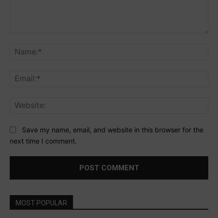
Comment:
Na
Ema
Web
Save my name, email, and website in this browser for the
next time I comment.
MOST POPULAR