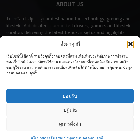
ABOUT US
TechCatchUp — your destination for technology, gaming and
lifestyle. A dedicated team of tech lovers, gamers and lifestyle
curators delivering the latest trends, insights and highlights —
all in one place.
ตั้งค่าคุกกี้
Contact us:
contact@techcatchup.net
เว็บไซต์นี้ใช้คุกกี้ รวมถึงคุกกี้จากบุคคลที่สาม เพื่อเพิ่มประสิทธิภาพการทำงาน
ของเว็บไซต์ วิเคราะห์การใช้งาน และแสดงโฆษณาที่สอดคล้องกับความสนใจ
ของผู้ใช้งาน สามารถศึกษารายละเอียดเพิ่มเติมได้ที่ “นโยบายการคุ้มครองข้อมูล
ส่วนบุคคลและคุกกี้”
FOLLOW US
ยอมรับ
ปฏิเสธ
ดูการตั้งค่า
© Copyright 2023–2026 TechCatchUp All rights reserved.
นโยบายการคุ้มครองข้อมูลส่วนบุคคลและคุกกี้
Blog
Privacy & Cookie Policy