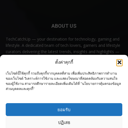
ABOUT US
TechCatchUp — your destination for technology, gaming and
lifestyle. A dedicated team of tech lovers, gamers and lifestyle
curators delivering the latest trends, insights and highlights —
all in one place.
ตั้งค่าคุกกี้
Contact us:
contact@techcatchup.net
เว็บไซต์นี้ใช้คุกกี้ รวมถึงคุกกี้จากบุคคลที่สาม เพื่อเพิ่มประสิทธิภาพการทำงาน
ของเว็บไซต์ วิเคราะห์การใช้งาน และแสดงโฆษณาที่สอดคล้องกับความสนใจ
ของผู้ใช้งาน สามารถศึกษารายละเอียดเพิ่มเติมได้ที่ “นโยบายการคุ้มครองข้อมูล
ส่วนบุคคลและคุกกี้”
FOLLOW US
ยอมรับ
ปฏิเสธ