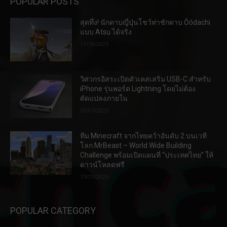
POPULAR POSTS
สุดทึ่ง! นักดาบญี่ปุ่นโชว์ท่าชักดาบ Ōōdachi
แบบ Atsu ได้จริง
11/10/2025
วิศวกรอิสระเปิดตัวเคสเสริม USB-C สำหรับ
iPhone รุ่นพอร์ต Lightning โดยไม่ต้อง
ดัดแปลงภายใน
29/07/2025
ทีม Minecraft จากไทยคว้าอันดับ 2 บนเวที
โลก MrBeast – World Wide Building
Challenge พร้อมเปิดแผนที่ “ประเทศไทย” ให้
ดาวน์โหลดฟรี
17/11/2025
POPULAR CATEGORY