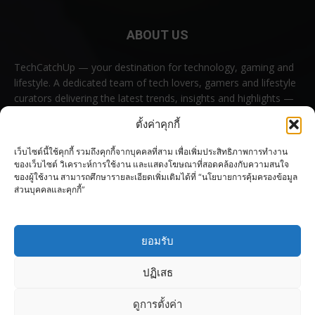
ABOUT US
TechCatchUp — your destination for technology, gaming and
lifestyle. A dedicated team of tech lovers, gamers and lifestyle
curators delivering the latest trends, insights and highlights —
all in one place.
ตั้งค่าคุกกี้
Contact us:
contact@techcatchup.net
เว็บไซต์นี้ใช้คุกกี้ รวมถึงคุกกี้จากบุคคลที่สาม เพื่อเพิ่มประสิทธิภาพการทำงาน
ของเว็บไซต์ วิเคราะห์การใช้งาน และแสดงโฆษณาที่สอดคล้องกับความสนใจ
ของผู้ใช้งาน สามารถศึกษารายละเอียดเพิ่มเติมได้ที่ “นโยบายการคุ้มครองข้อมูล
ส่วนบุคคลและคุกกี้”
FOLLOW US
ยอมรับ
ปฏิเสธ
ดูการตั้งค่า
© Copyright 2023–2026 TechCatchUp All rights reserved.