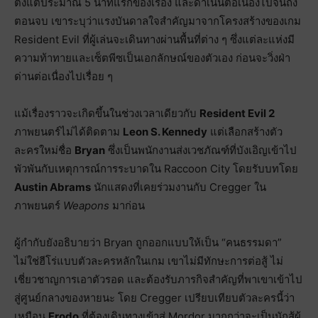
ตั้งแต่ประมาณ 5 นาทีแรกของเรื่อง และดำเนินต่อเนื่องไปจนถึง
ตอนจบ เขาระบุว่าแรงบันดาลใจสำคัญมาจากโครงสร้างของเกม
Resident Evil ที่ผู้เล่นจะเดินทางผ่านพื้นที่ต่าง ๆ ซึ่งแต่ละแห่งมี
ความท้าทายและเซ็ตพีซเป็นเอกลักษณ์ของตัวเอง ก่อนจะวิ่งฝ่า
ด่านต่อเนื่องไปเรื่อย ๆ
แม้เรื่องราวจะเกิดขึ้นในช่วงเวลาเดียวกับ
Resident Evil 2
ภาพยนตร์ไม่ได้ติดตาม
Leon S. Kennedy
แต่เลือกสร้างตัว
ละครใหม่ชื่อ
Bryan
ซึ่งเป็นพนักงานส่งเวชภัณฑ์ที่บังเอิญเข้าไป
พัวพันกับเหตุการณ์การระบาดใน Raccoon City โดยรับบทโดย
Austin Abrams
นักแสดงที่เคยร่วมงานกับ Cregger ใน
ภาพยนตร์
Weapons
มาก่อน
ผู้กำกับยังอธิบายว่า Bryan ถูกออกแบบให้เป็น “คนธรรมดา”
ไม่ใช่ฮีโร่แบบตัวละครหลักในเกม เขาไม่มีทักษะการต่อสู้ ไม่
เชี่ยวชาญการเอาตัวรอด และต้องรับภารกิจสำคัญที่พาเขาเข้าไป
สู่ศูนย์กลางของหายนะ โดย Cregger เปรียบเทียบตัวละครนี้ว่า
เหมือน
Frodo
ที่ต้องเดินทางเข้าสู่ Mordor มากกว่าจะเป็นนักสู้ผู้