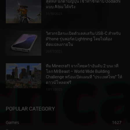
สุดทึ่ง! นักดาบญี่ปุ่นโชว์ท่าชักดาบ Ōōdachi
แบบ Atsu ได้จริง
11/10/2025
วิศวกรอิสระเปิดตัวเคสเสริม USB-C สำหรับ
iPhone รุ่นพอร์ต Lightning โดยไม่ต้อง
ดัดแปลงภายใน
29/07/2025
ทีม Minecraft จากไทยคว้าอันดับ 2 บนเวที
โลก MrBeast – World Wide Building
Challenge พร้อมเปิดแผนที่ “ประเทศไทย” ให้
ดาวน์โหลดฟรี
17/11/2025
POPULAR CATEGORY
Games
1627