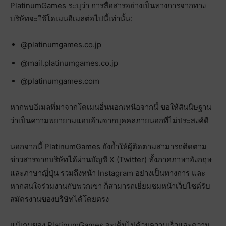
PlatinumGames ระบุว่า การสื่อสารอย่างเป็นทางการจากทาง
บริษัทจะใช้โดเมนอีเมลต่อไปนี้เท่านั้น:
@platinumgames.co.jp
@mail.platinumgames.co.jp
@platinumgames.com
หากพบอีเมลที่มาจากโดเมนอื่นนอกเหนือจากนี้ ขอให้สันนิษฐาน
ว่าเป็นความพยายามแอบอ้างจากบุคคลภายนอกที่ไม่ประสงค์ดี
นอกจากนี้ PlatinumGames ยังย้ำให้ผู้ติดตามสามารถติดตาม
ข่าวสารจากบริษัทได้ผ่านบัญชี X (Twitter) ทั้งภาคภาษาอังกฤษ
และภาษาญี่ปุ่น รวมถึงหน้า Instagram อย่างเป็นทางการ และ
หากสนใจร่วมงานกับพวกเขา ก็สามารถเยี่ยมชมหน้าเว็บไซต์รับ
สมัครงานของบริษัทได้โดยตรง
แม้เกมของ PlatinumGames จะเต็มไปด้วยความเร็วและความ