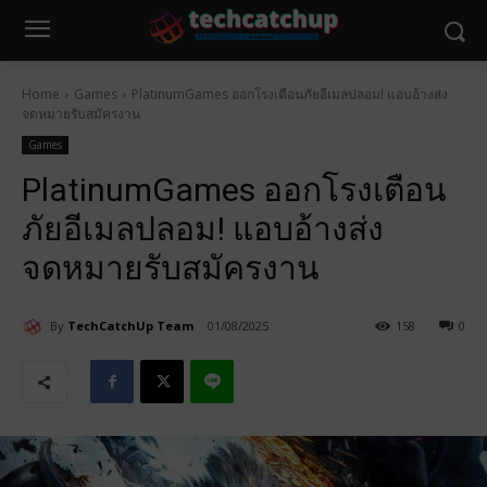
Home
Games
PlatinumGames ออกโรงเตือนภัยอีเมลปลอม! แอบอ้างส่ง
จดหมายรับสมัครงาน
Games
PlatinumGames ออกโรงเตือน
ภัยอีเมลปลอม! แอบอ้างส่ง
จดหมายรับสมัครงาน
By
TechCatchUp Team
01/08/2025
158
0