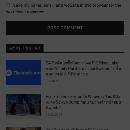
Save my name, email, and website in this browser for the
next time I comment.
MOST POPULAR
EA ปิดดีลถูกซื้อกิจการโดย PIF, Silver Lake
และ Affinity Partners อย่างเป็นทางการ สิ้น
สุดการเป็นบริษัทมหาชน
06/08/2026
Fire Emblem: Fortune’s Weave เตรียมมีมัง
งะลง Saikyo Jump ก่อนเกมวางจำหน่ายบน
Switch 2
05/08/2026