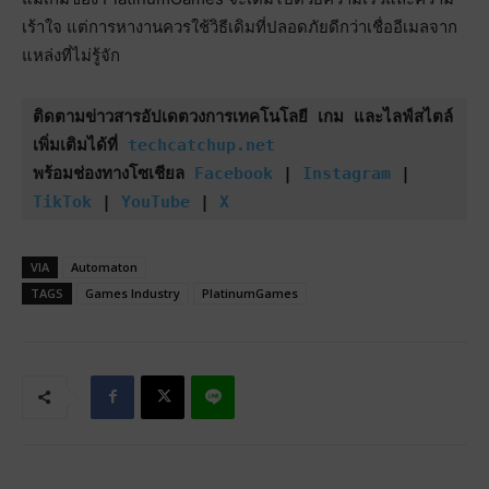
เร้าใจ แต่การหางานควรใช้วิธีเดิมที่ปลอดภัยดีกว่าเชื่ออีเมลจาก
แหล่งที่ไม่รู้จัก
ติดตามข่าวสารอัปเดตวงการเทคโนโลยี เกม และไลฟ์สไตล์
เพิ่มเติมได้ที่ 
techcatchup.net
พร้อมช่องทางโซเชียล 
Facebook
 | 
Instagram
 | 
TikTok
 | 
YouTube
 | 
X
VIA
Automaton
TAGS
Games Industry
PlatinumGames