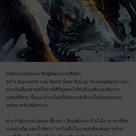
PlatinumGames ทีมผู้พัฒนาเกมชื่อดัง
อย่าง
Bayonetta
และ
Metal Gear Rising: Revengeance
ออก
มาแจ้งเตือนล่าสุดถึงกรณีที่มีบุคคลได้รับอีเมลต้องสงสัยจาก
บุคคลที่สาม ซึ่งแอบอ้างเป็นบริษัทและส่งอีเมลในลักษณะของ
จดหมายรับสมัครงาน
ทาง PlatinumGames ชี้แจงว่า อีเมลดังกล่าวไม่ได้มาจากบริษัท
แต่อย่างใด และย้ำชัดว่า “เราไม่มีนโยบายส่งข้อเสนอการจ้าง