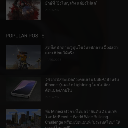
ยักษ์ที่ “ยิ่งใหญ่จริง แต่ยังไม่สุด”
20/03/2026
POPULAR POSTS
สุดทึ่ง! นักดาบญี่ปุ่นโชว์ท่าชักดาบ Ōōdachi
แบบ Atsu ได้จริง
11/10/2025
วิศวกรอิสระเปิดตัวเคสเสริม USB-C สำหรับ
iPhone รุ่นพอร์ต Lightning โดยไม่ต้อง
ดัดแปลงภายใน
29/07/2025
ทีม Minecraft จากไทยคว้าอันดับ 2 บนเวที
โลก MrBeast – World Wide Building
Challenge พร้อมเปิดแผนที่ “ประเทศไทย” ให้
ดาวน์โหลดฟรี