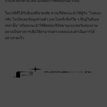
งานให้ใครก็ตามโดยไม่เคยมีการติดต่อกันมาก่อน”
ในกรณีที่ได้รับอีเมลที่น่าสงสัย ทางบริษัทแนะนำให้ผู้รับ “ไม่ตอบ
กลับ ไม่เปิดเผยข้อมูลส่วนตัว และไม่คลิกลิงก์ใด ๆ ที่อยู่ในอีเมล
เหล่านั้น” พร้อมแนะนำให้ติดต่อบริษัทผ่านแบบฟอร์มสอบถาม
อย่างเป็นทางการเพื่อให้สามารถตรวจสอบและดำเนินการได้
อย่างรวดเร็ว