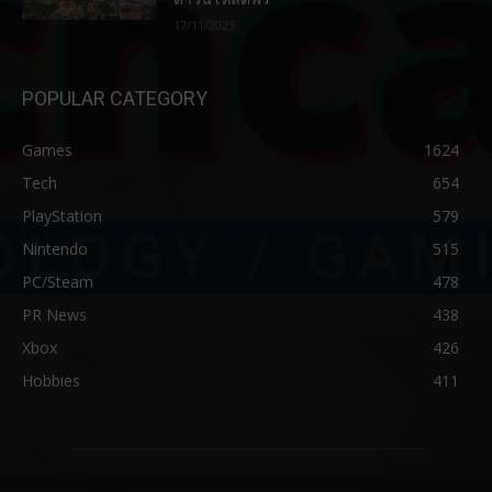
17/11/2025
POPULAR CATEGORY
Games
1624
Tech
654
PlayStation
579
Nintendo
515
PC/Steam
478
PR News
438
Xbox
426
Hobbies
411