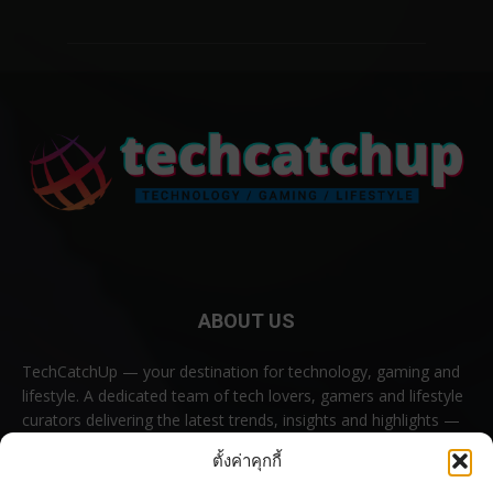
ABOUT US
TechCatchUp — your destination for technology, gaming and
lifestyle. A dedicated team of tech lovers, gamers and lifestyle
curators delivering the latest trends, insights and highlights —
all in one place.
ตั้งค่าคุกกี้
Contact us:
contact@techcatchup.net