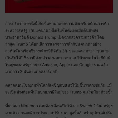
การปรับราคาครั้งนี้เกิดขึ้นท่ามกลางความตึงเครียดด้านการค้า
ระหว่างสหรัฐฯ กับแคนาดา ซึ่งเริ่มขึ้นตั้งแต่เมื่อต้นปีหลัง
ประธานาธิบดี Donald Trump เปิดฉากสงครามการค้า โดย
ล่าสุด Trump ได้ยกเลิกการเจรจาการค้ากับแคนาดาอย่าง
กะทันหัน พร้อมวิจารณ์ภาษีดิจิทัล 3% ของแคนาดาว่า “รุนแรง
เกินรับได้” ซึ่งภาษีดังกล่าวส่งผลกระทบต่อบริษัทเทคโนโลยียักษ์
ใหญ่ของสหรัฐฯ อย่าง Amazon, Apple และ Google รวมแล้ว
มากกว่า 2 พันล้านดอลลาร์ต่อปี
ตลาดคอนโซลเกมทั่วโลกก็เผชิญกับแนวโน้มขึ้นราคาเช่นกัน แม้
จะเป็นช่วงก่อนที่นโยบายภาษีใหม่ของ Trump จะเริ่มมีผลด้วยซ้ำ
ที่ผ่านมา Nintendo เคยต้องเลื่อนเปิดให้จอง Switch 2 ในสหรัฐฯ
มาแล้ว ก่อนจะมีการประกาศปรับราคาสูงขึ้นสำหรับอุปกรณ์เสริม