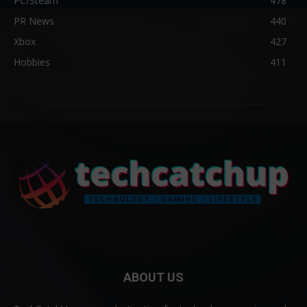
PC/Steam
478
PR News
440
Xbox
427
Hobbies
411
ABOUT US