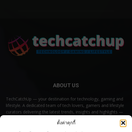
ABOUT US
TechCatchUp — your destination for technology, gaming and
lifestyle. A dedicated team of tech lovers, gamers and lifestyle
curators delivering the latest trends, insights and highlights —
all in one place.
ตั้งค่าคุกกี้
Contact us:
contact@techcatchup.net