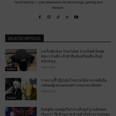
TechCatchUp — your destination for technology, gaming and
lifestyle.
RELATED ARTICLES
เกมในฝันของ YouTuber สาย Dark Souls
ส่อแววไม่คืบ เจ้าตัวยืนยันพร้อมคืนเงินผู้
สนับสนุน
16/01/2026
Games
รายงานชี้! ญี่ปุ่นยังโกยรายได้จากเกมมือถือ
แม้ยอดผู้เล่นลดลงเพราะคอเกมเปย์หนัก
12/09/2025
Games
GungHo ปลดผู้บริหารระดับสูง! ฐานยักยอก
เงินกว่า 76 ล้านบาท ผ่านคำสั่งจ้างงานปลอม