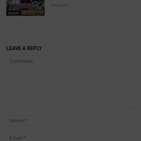
15/08/2025
Games
LEAVE A REPLY
Comment:
Na
Ema