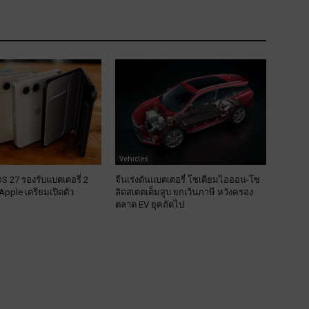
Vehicles
S 27 รองรับแบตเตอรี่ 2
จีนเร่งดันแบตเตอรี่ โซเดียมไอออน-โซ
Apple เตรียมเปิดตัว
ลิดสเตตเต็มสูบ ยกเว้นภาษี หวังครอง
ตลาด EV ยุคถัดไป