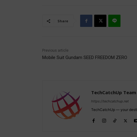
Share
Previous article
Mobile Suit Gundam SEED FREEDOM ZERO
TechCatchUp Team
https://techcatchup.net
TechCatchUp — your destina