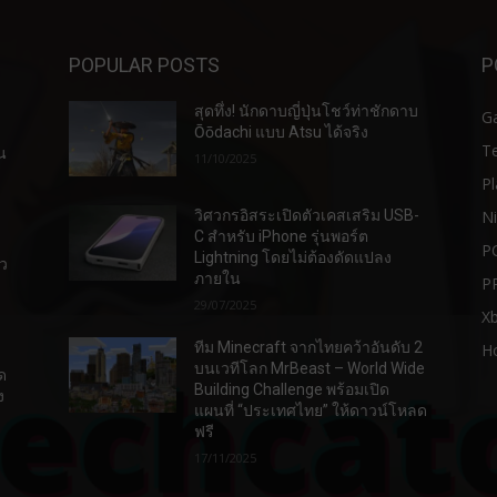
POPULAR POSTS
P
สุดทึ่ง! นักดาบญี่ปุ่นโชว์ท่าชักดาบ
G
Ōōdachi แบบ Atsu ได้จริง
T
น
11/10/2025
Pl
N
วิศวกรอิสระเปิดตัวเคสเสริม USB-
C สำหรับ iPhone รุ่นพอร์ต
P
Lightning โดยไม่ต้องดัดแปลง
ัว
ภายใน
P
29/07/2025
X
ทีม Minecraft จากไทยคว้าอันดับ 2
H
บนเวทีโลก MrBeast – World Wide
ด
Building Challenge พร้อมเปิด
ง
แผนที่ “ประเทศไทย” ให้ดาวน์โหลด
ฟรี
17/11/2025