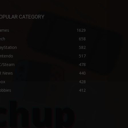
OPULAR CATEGORY
ames
1629
ech
658
ayStation
582
intendo
517
C/Steam
478
R News
440
box
428
obbies
412