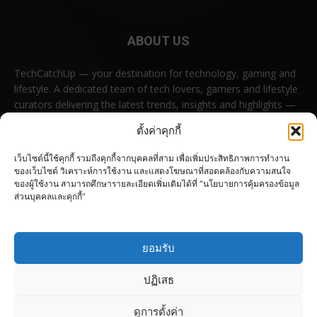
ABOUT US
TechCatchUp — your destination for technology, gaming and
lifestyle. A dedicated team of tech lovers, gamers and lifestyle
curators delivering the latest trends, insights and highlights —
all in one place.
ตั้งค่าคุกกี้
Contact us:
contact@techcatchup.net
เว็บไซต์นี้ใช้คุกกี้ รวมถึงคุกกี้จากบุคคลที่สาม เพื่อเพิ่มประสิทธิภาพการทำงาน
ของเว็บไซต์ วิเคราะห์การใช้งาน และแสดงโฆษณาที่สอดคล้องกับความสนใจ
ของผู้ใช้งาน สามารถศึกษารายละเอียดเพิ่มเติมได้ที่ “นโยบายการคุ้มครองข้อมูล
ส่วนบุคคลและคุกกี้”
FOLLOW US
ยอมรับ
ปฏิเสธ
ดูการตั้งค่า