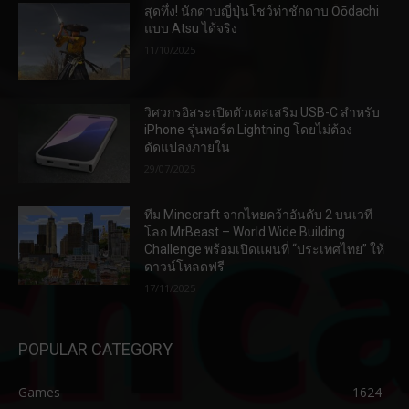
สุดทึ่ง! นักดาบญี่ปุ่นโชว์ท่าชักดาบ Ōōdachi
แบบ Atsu ได้จริง
11/10/2025
วิศวกรอิสระเปิดตัวเคสเสริม USB-C สำหรับ
iPhone รุ่นพอร์ต Lightning โดยไม่ต้อง
ดัดแปลงภายใน
29/07/2025
ทีม Minecraft จากไทยคว้าอันดับ 2 บนเวที
โลก MrBeast – World Wide Building
Challenge พร้อมเปิดแผนที่ “ประเทศไทย” ให้
ดาวน์โหลดฟรี
17/11/2025
POPULAR CATEGORY
Games
1624