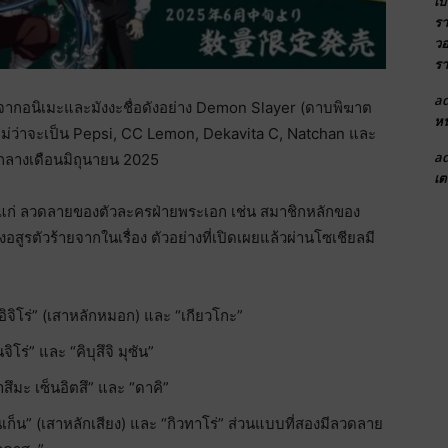
เบ
รา
วอ
รา
a
ศษจากอนิเมะและมังงะชื่อดังอย่าง Demon Slayer (ดาบพิฆาต
หน
 ไม่ว่าจะเป็น Pepsi, CC Lemon, Dekavita C, Natchan และ
a
กลางเดือนมิถุนายน 2025
เต
แก่ ลวดลายของตัวละครฝ่ายพระเอก เช่น สมาชิกหลักของ
ูรตัวร้ายจากในเรื่อง ตัวอย่างที่เปิดเผยแล้วผ่านโซเชียลมี
จิโร่” (เสาหลักหมอก) และ “เกียวโกะ”
่” และ “คิบุสึจิ มุซัน”
มะ เซ็นอิตสึ” และ “ดาคิ”
็น” (เสาหลักเสียง) และ “กิวทาโร่” ส่วนแบบที่สองมีลวดลาย