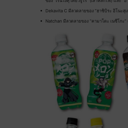
ของ “เรนโงคุ เคียวจูโร่” (เสาหลักไฟ) และ “
Dekavita C มีลวดลายของ “ฮาชิบิระ อิโนะสุเ
Natchan มีลวดลายของ “คามาโดะ เนซึโกะ” แ