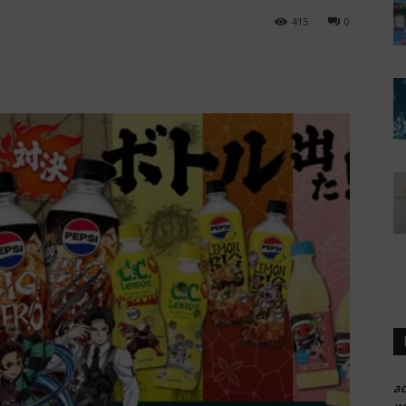
415
0
a