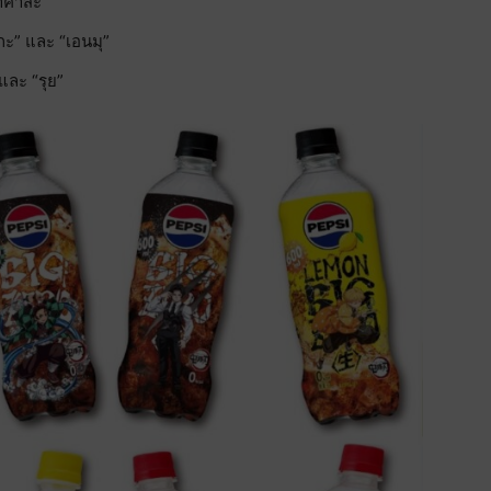
อาคาสะ”
กะ” และ “เอนมุ”
ละ “รุย”