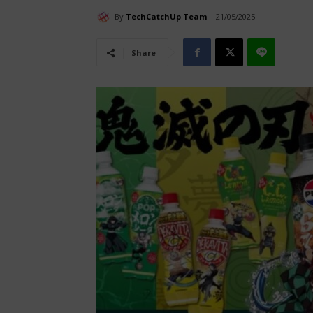
By
TechCatchUp Team
21/05/2025
Share