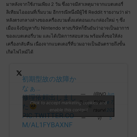
มาหลังจากใช้งานเพียง 2 วัน ซึ่งอาจมีสาเหตุมาจากแบตเตอรี่
ลิเทียมไอออนที่เริ่มบวม อีกกรณีหนึ่งมีผู้ใช้ Reddit รายงานว่า ฝา
หลังตรงกลางล่างของเครื่องบวมตั้งแต่ตอนแกะกล่องใหม่ ๆ ซึ่ง
เมื่อแจ้งปัญหากับ Nintendo ทางบริษัทก็ยืนยันว่าอาจเป็นอาการ
ของแบตเตอรี่บวม และได้เปิดการสอบสวน พร้อมทั้งขอให้ส่ง
เครื่องกลับคืน เนื่องจากแบตเตอรี่ที่บวมอาจเป็นอันตรายถึงขั้น
เกิดไฟไหม้ได้
初期型故の故障か
なぁ…
—
(@NO
Jun
修理依頼出しまし
モバ
5kille
e 7,
Click to accept marketing cookies and
た
enable this content
シュ
rsurvi
202
PIC.TWITTER.CO
ー
v)
5
M/AL1FYBAXNF