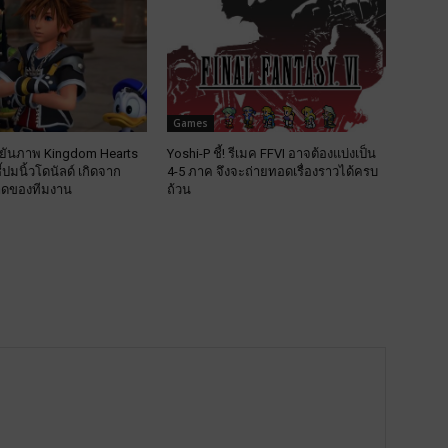
Games
 ยันภาพ Kingdom Hearts
Yoshi-P ชี้! รีเมค FFVI อาจต้องแบ่งเป็น
ชี้ปมนิ้วโดนัลด์ เกิดจาก
4-5 ภาค จึงจะถ่ายทอดเรื่องราวได้ครบ
าดของทีมงาน
ถ้วน