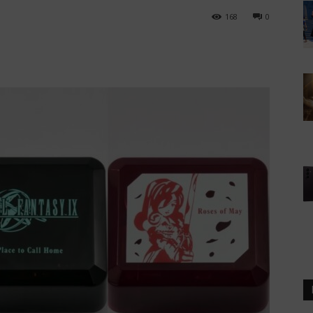
168
0