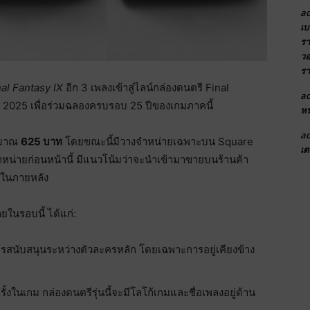
a
เบ
รา
วอ
รา
nal Fantasy IX
อีก 3 เพลงเข้าสู่ไลน์กล่องดนตรี Final
a
 2025 เพื่อร่วมฉลองครบรอบ 25 ปีของเกมภาคนี้
หน
a
ะมาณ
625 บาท
โดยขณะนี้มีวางจำหน่ายเฉพาะบน Square
เต
ำหน่ายก่อนหน้านี้ มีแนวโน้มว่าจะนำเข้ามาขายบนร้านค้า
กในภายหลัง
ยในรอบนี้ ได้แก่:
รสนับสนุนระหว่างตัวละครหลัก โดยเฉพาะการอยู่เคียงข้าง
้งในเกม กล่องดนตรีรุ่นนี้จะมีโลโก้เกมและชื่อเพลงอยู่ด้าน