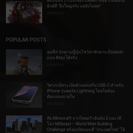
คะแนนรีวิว Crimson Desert ชี้ชัด เกมฟอร์ม
ยักษ์ที่ “ยิ่งใหญ่จริง แต่ยังไม่สุด”
20/03/2026
POPULAR POSTS
สุดทึ่ง! นักดาบญี่ปุ่นโชว์ท่าชักดาบ Ōōdachi
แบบ Atsu ได้จริง
11/10/2025
วิศวกรอิสระเปิดตัวเคสเสริม USB-C สำหรับ
iPhone รุ่นพอร์ต Lightning โดยไม่ต้อง
ดัดแปลงภายใน
29/07/2025
ทีม Minecraft จากไทยคว้าอันดับ 2 บนเวที
โลก MrBeast – World Wide Building
Challenge พร้อมเปิดแผนที่ “ประเทศไทย” ให้