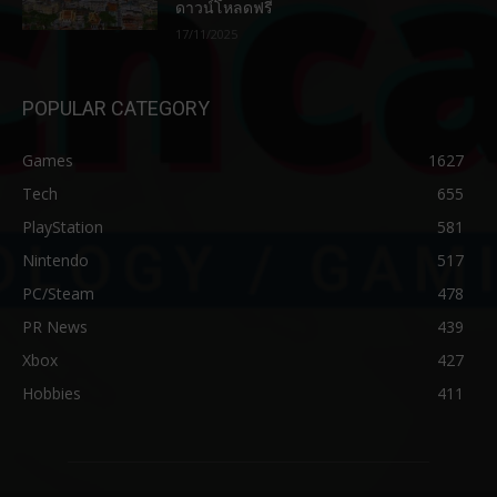
ดาวน์โหลดฟรี
17/11/2025
POPULAR CATEGORY
Games
1627
Tech
655
PlayStation
581
Nintendo
517
PC/Steam
478
PR News
439
Xbox
427
Hobbies
411